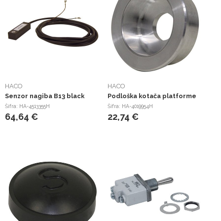
HACO
HACO
Senzor nagiba B13 black
Podloška kotača platforme
Šifra: HA-4513355H
Šifra: HA-4019954H
64,64 €
22,74 €