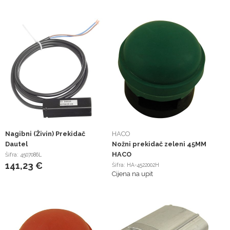
Nagibni (Živin) Prekidač
HACO
Dautel
Nožni prekidač zeleni 45MM
HACO
Šifra: 4507086L
141,23 €
Šifra: HA-4522002H
Cijena na upit