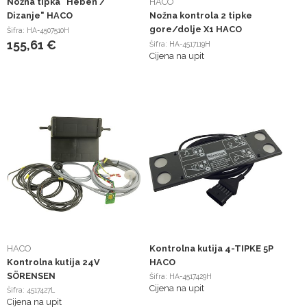
Nožna tipka "Heben /
HACO
Dizanje" HACO
Nožna kontrola 2 tipke
gore/dolje X1 HACO
Šifra: HA-4507510H
155,61 €
Šifra: HA-4517119H
Cijena na upit
HACO
Kontrolna kutija 4-TIPKE 5P
Kontrolna kutija 24V
HACO
SÖRENSEN
Šifra: HA-4517429H
Cijena na upit
Šifra: 4517427L
Cijena na upit