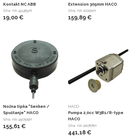
Kontakt NC ABB
Extension 305mm HACO
Šifra: HA-4514651M
Šifra: HA-1022001H
19,00 €
159,89 €
Nožna tipka "Senken /
HACO
Spuštanje" HACO
Pumpa 2,0cc W3B1/R-type
HACO
Šifra: HA-4507509H
155,61 €
Šifra: HA-2007876H
441,18 €