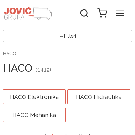
Filteri
HACO
HACO
(1412)
HACO Elektronika
HACO Hidraulika
HACO Mehanika
1
2
3
...
59