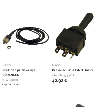
HACO
HACO
Prekidač pritiska ulja
Prekidač I-O-I 2xNO HACO
SÖRENSEN
Šifra: HA-4519300H
42,92 €
Šifra: 4517117L
Cijena na upit