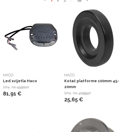
HACO
HACO
Led svijetla Haco
Kotač platforme 100mm 45-
20mm
Šifra: HA-5519001H
81,91 €
Šifra: HA-4019955H
25,65 €