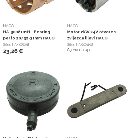
HACO
HACO
HA-3008101H - Bearing
Motor 2kW 24V otvoren
perfo 28/32-31mm HACO
zvijezda lijevi HACO
Šifra: HA-3008101H
Šifra: HA-2001158H
Cijena na upit
23,26 €