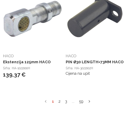
HACO
HACO
Ekstenzija 125mm HACO
PIN Ø30 LENGTH=73MM HACO
Šifra: HA-1022000H
Šifra: HA-3022002H
Cijena na upit
139,37 €
1
2
3
...
59