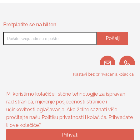
Pretplatite se na bilten
Pošalji
Nastavi bez prihvaćanja kolačića
O nama
Mi koristimo kolačiće i slične tehnologije za ispravan
Kontakt
rad stranica, mjerenje posjećenosti stranice i
Uvijeti kupovine
učinkovitosti oglašavanja. Ako želite saznati više
Načini i uvjeti plaćanja
pročitajte našu Politiku privatnosti i kolačića. Prihvaćate
Politika privatnosti i kolačića
li ove kolačiće?
Postavke kolačića
Prihvati
© 2026 JOVIĆ prijevoz d.o.o.
|
Powered by FISCO