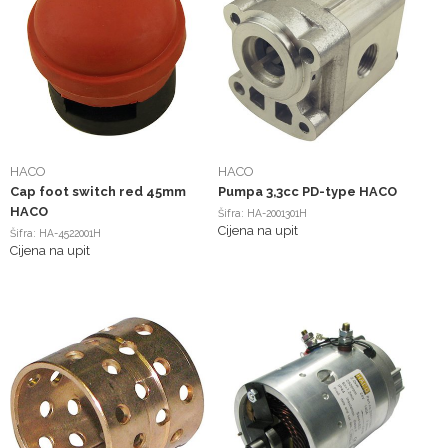
HACO
HACO
Cap foot switch red 45mm
Pumpa 3,3cc PD-type HACO
HACO
Šifra: HA-2001301H
Cijena na upit
Šifra: HA-4522001H
Cijena na upit