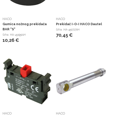
HACO
HACO
Gumica nožnog prekidača
Prekidač I-O-I HACO Dautel
BAR "S"
Šifra: HA-4507270H
70,45 €
Šifra: HA-4519501H
10,26 €
HACO
HACO